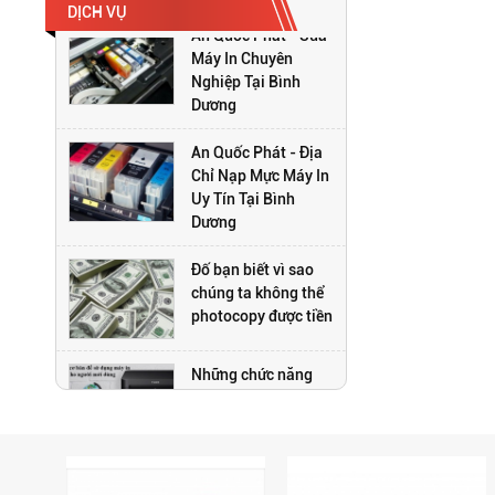
DỊCH VỤ
An Quốc Phát - Sửa
Máy In Chuyên
Nghiệp Tại Bình
Dương
An Quốc Phát - Địa
Chỉ Nạp Mực Máy In
Uy Tín Tại Bình
Dương
Đố bạn biết vì sao
chúng ta không thể
photocopy được tiền
Những chức năng
trên máy photocopy
có thể bạn chưa biết
Top 3 dòng máy