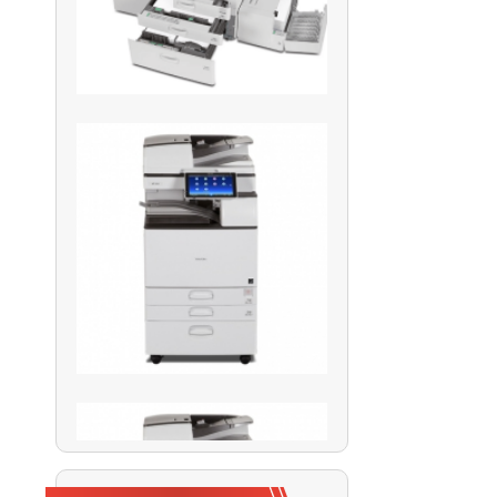
Đố bạn biết vì sao
chúng ta không thể
photocopy được tiền
Những chức năng
trên máy photocopy
có thể bạn chưa biết
Top 3 dòng máy
Photocopy đang
được ưa chuộng
nhất hiện nay