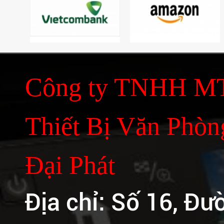
Photocopy đang
được ưa chuộng
nhất hiện nay
An Quốc Phát - Sửa
Máy In Chuyên
Nghiệp Tại Bình
Công ty TNHH M
Dương
An Quốc Phát - Địa
Chỉ Nạp Mực Máy In
Thiết Bị Văn Phòn
Uy Tín Tại Bình
Dương
Đố bạn biết vì sao
Đại Phát
chúng ta không thể
photocopy được tiền
Địa chỉ: Số 16, Đư