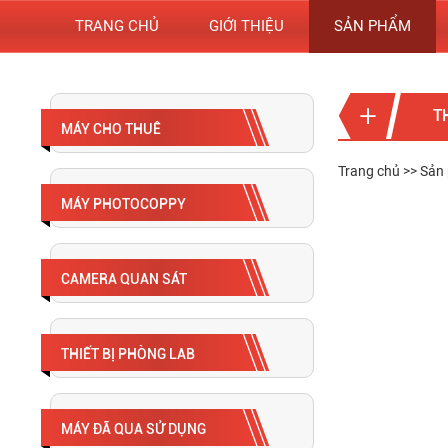
TRANG CHỦ
GIỚI THIỆU
SẢN PHẨM
T
MÁY CHO THUÊ
Trang chủ
>>
Sản
MÁY PHOTOCOPPY
CAMERA QUAN SÁT
THIẾT BỊ PHÒNG LAB
MÁY ĐÃ QUA SỬ DỤNG