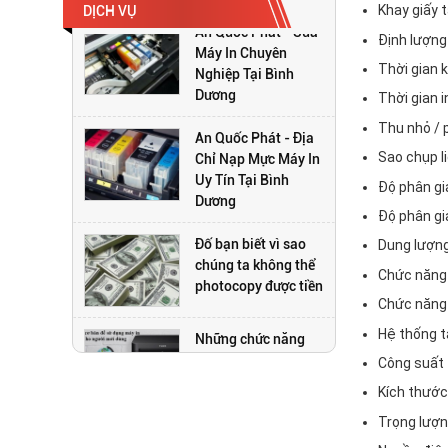
Khay giấy t
DỊCH VỤ
An Quốc Phát - Địa
Định lượng
Chỉ Nạp Mực Máy In
Thời gian k
Uy Tín Tại Bình
Thời gian i
Dương
Thu nhỏ / 
Đố bạn biết vì sao
Sao chụp l
chúng ta không thể
photocopy được tiền
Độ phân gi
Độ phân giả
Những chức năng
Dung lượn
trên máy photocopy
Chức năng 
có thể bạn chưa biết
Chức năng 
Top 3 dòng máy
Hệ thống t
Photocopy đang
Công suất 
được ưa chuộng
Kích thước
nhất hiện nay
Trọng lượn
An Quốc Phát - Sửa