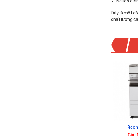
Nguồn điện
Máy In Chuyên
Nghiệp Tại Bình
Đây là một dò
Dương
chất lượng ca
An Quốc Phát - Địa
Chỉ Nạp Mực Máy In
Uy Tín Tại Bình
Dương
Đố bạn biết vì sao
chúng ta không thể
photocopy được tiền
Rcoh
Giá: 