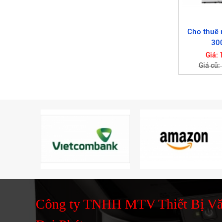
Cho thuê
30
Giá: 
Giá cũ:
Công ty TNHH MTV Thiết Bị V