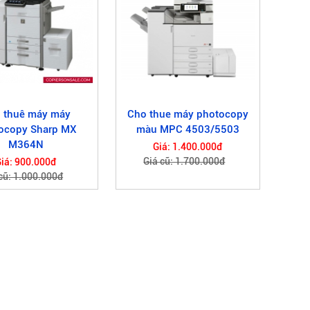
 thuê máy máy
Cho thue máy photocopy
ocopy Sharp MX
màu MPC 4503/5503
M364N
Giá: 1.400.000đ
Giá cũ: 1.700.000đ
iá: 900.000đ
cũ: 1.000.000đ