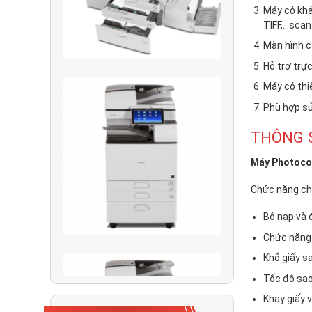
Máy có khả
TIFF,…scan 
Màn hình c
Đố bạn biết vì sao
Hỗ trợ trự
chúng ta không thể
Máy có thiế
photocopy được tiền
Phù hợp sử
Những chức năng
THÔNG 
trên máy photocopy
có thể bạn chưa biết
Máy Photocop
Top 3 dòng máy
Chức năng ch
Photocopy đang
Bộ nạp và 
được ưa chuộng
nhất hiện nay
Chức năng 
Khổ giấy s
An Quốc Phát - Sửa
Máy In Chuyên
Tốc độ sao
Nghiệp Tại Bình
Khay giấy 
Dương