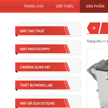
TRANG CHỦ
GIỚI THIỆU
SẢN PHẨM
MÁY CHO THUÊ
Trang chủ
>>
MÁY PHOTOCOPPY
CAMERA QUAN SÁT
THIẾT BỊ PHÒNG LAB
MÁY ĐÃ QUA SỬ DỤNG