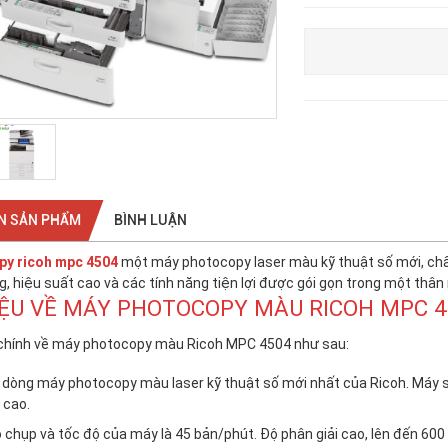
N SẢN PHẨM
BÌNH LUẬN
py ricoh mpc 4504
một máy photocopy laser màu kỹ thuật số mới, chấ
, hiệu suất cao và các tính năng tiện lợi được gói gọn trong một thân
IỆU VỀ MÁY PHOTOCOPY MÀU RICOH MPC 
chính về máy photocopy màu Ricoh MPC 4504 như sau:
 dòng máy photocopy màu laser kỹ thuật số mới nhất của Ricoh. Máy s
 cao.
 chụp và tốc độ của máy là 45 bản/phút. Độ phân giải cao, lên đến 600 