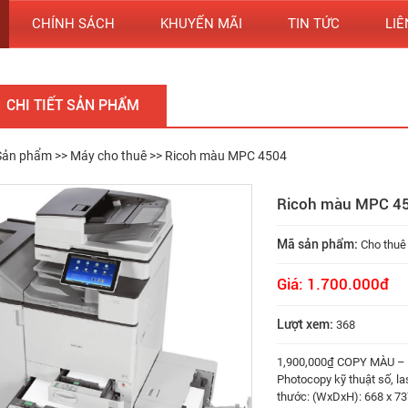
CHÍNH SÁCH
KHUYẾN MÃI
TIN TỨC
LIÊ
CHI TIẾT SẢN PHẨM
Sản phẩm
>>
Máy cho thuê
>> Ricoh màu MPC 4504
Ricoh màu MPC 4
Mã sản phẩm:
Cho thuê
Giá: 1.700.000đ
Lượt xem:
368
1,900,000₫ COPY MÀU –
Photocopy kỹ thuật số, la
thước: (WxDxH): 668 x 73