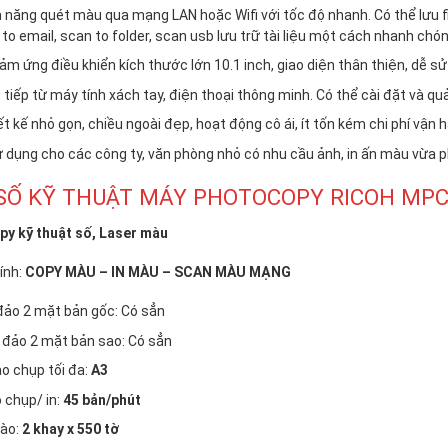
 năng quét màu qua mạng LAN hoặc Wifi với tốc độ nhanh. Có thể lưu f
to email, scan to folder, scan usb lưu trữ tài liệu một cách nhanh chón
ảm ứng điều khiển kích thước lớn 10.1 inch, giao diện thân thiện, dễ sử
c tiếp từ máy tính xách tay, điện thoại thông minh. Có thể cài đặt và q
t kế nhỏ gọn, chiều ngoài đẹp, hoạt động cô ái, ít tốn kém chi phí vận h
 dụng cho các công ty, văn phòng nhỏ có nhu cầu ảnh, in ấn màu vừa p
SỐ KỸ THUẬT MÁY PHOTOCOPY RICOH MPC
y kỹ thuật số, Laser màu
ính:
COPY MÀU – IN MÀU – SCAN MÀU MẠNG
đảo 2 mặt bản gốc: Có sẳn
đảo 2 mặt bản sao: Có sẳn
ao chụp tối đa:
A3
 chụp/ in:
45 bản/phút
vào:
2 khay x 550 tờ