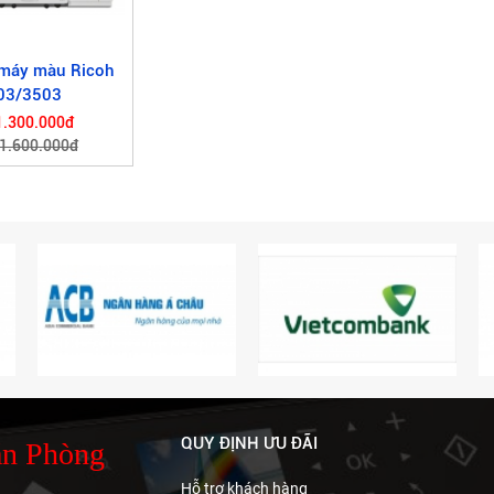
 máy màu Ricoh
03/3503
1.300.000đ
 1.600.000đ
QUY ĐỊNH ƯU ĐÃI
ăn Phòng
Hỗ trợ khách hàng