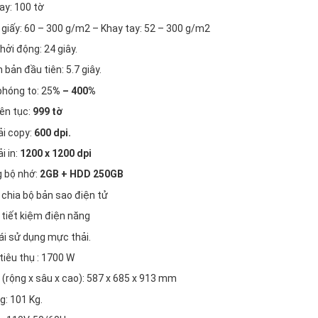
ay: 100 tờ
 giấy: 60 – 300 g/m2 – Khay tay: 52 – 300 g/m2
hởi động: 24 giây.
n bản đầu tiên: 5.7 giây.
phóng to: 25
% – 400%
iên tục:
999 tờ
ải copy:
600 dpi.
i in:
1200 x 1200 dpi
g bộ nhớ:
2GB + HDD 250GB
chia bộ bản sao điện tử
tiết kiệm điện năng
ái sử dụng mực thải.
tiêu thụ : 1700 W
 (rộng x sâu x cao): 587 x 685 x 913 mm
g: 101 Kg.