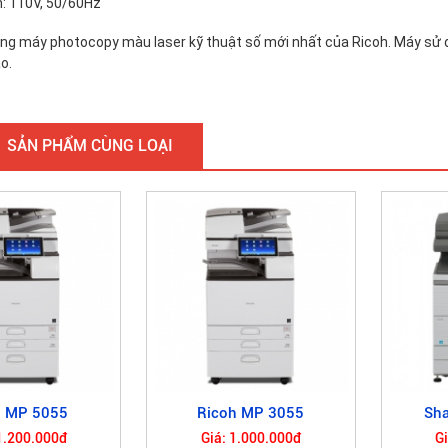
: 110V, 50/60Hz
ng máy photocopy màu laser kỹ thuật số mới nhất của Ricoh. Máy sử 
o.
SẢN PHẨM CÙNG LOẠI
 MP 5055
Ricoh MP 3055
Sh
1.200.000đ
Giá: 1.000.000đ
G