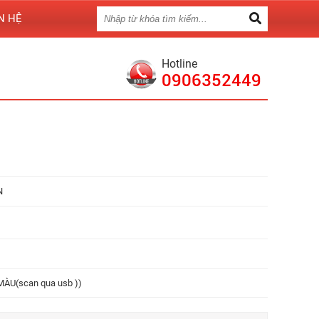
N HỆ
Hotline
0906352449
N
ÀU(scan qua usb ))