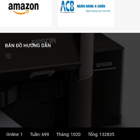
BẢN ĐỒ HƯỚNG DẪN
Online:
1
Tuần:
699
Tháng:
1020
Tổng:
132835