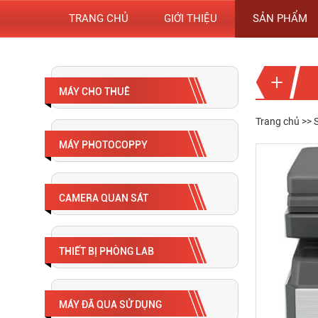
TRANG CHỦ
GIỚI THIỆU
SẢN PHẨM
MÁY CHO THUÊ
Trang chủ
>>
MÁY PHOTOCOPPY
CAMERA QUAN SÁT
THIẾT BỊ PHÒNG LAB
MÁY ĐÃ QUA SỬ DỤNG