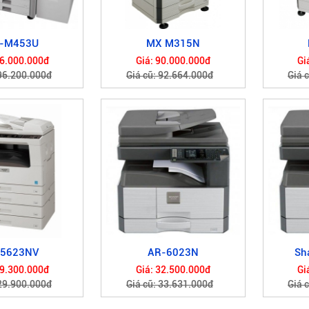
-M453U
MX M315N
96.000.000đ
Giá: 90.000.000đ
Gi
 96.200.000đ
Giá cũ: 92.664.000đ
Giá 
 5623NV
AR-6023N
Sh
29.300.000đ
Giá: 32.500.000đ
Gi
 29.900.000đ
Giá cũ: 33.631.000đ
Giá 