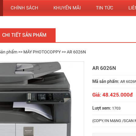
CHÍNH SÁCH
KHUYẾN MÃI
TIN TỨC
LIÊ
CHI TIẾT SẢN PHẨM
Sản phẩm
>>
MÁY PHOTOCOPPY
>> AR 6026N
AR 6026N
Mã sản phẩm:
AR 6026
Giá: 48.425.000đ
Lượt xem:
1703
(COPY/IN MẠNG /SCAN M