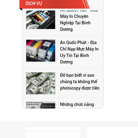
DỊCH VỤ
An Quốc Phát - Sửa
Máy In Chuyên
Nghiệp Tại Bình
Dương
An Quốc Phát - Địa
Chỉ Nạp Mực Máy In
Uy Tín Tại Bình
Dương
Đố bạn biết vì sao
chúng ta không thể
photocopy được tiền
Những chức năng
trên máy photocopy
có thể bạn chưa biết
Top 3 dòng máy