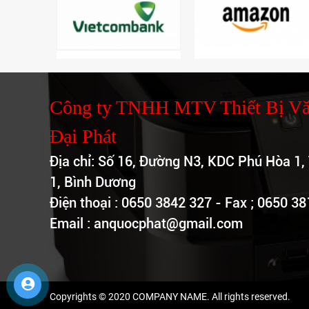
Photocopy đang
được ưa chuộng
nhất hiện nay
An Quốc Phát - Sửa
Máy In Chuyên
Nghiệp Tại Bình
Công ty TNHH MTV Thiết Bị V
Dương
Đại Phát
An Quốc Phát - Địa
Chỉ Nạp Mực Máy In
Địa chỉ: Số 16, Đường N3, KDC Phú Hòa 1,
Uy Tín Tại Bình
1, Bình Dương
Dương
Điện thoại : 0650 3842 327 - Fax ; 0650 3
Đố bạn biết vì sao
Email : anquocphat@gmail.com
chúng ta không thể
photocopy được tiền
Copyrights © 2020 COMPANY NAME. All rights reserved.