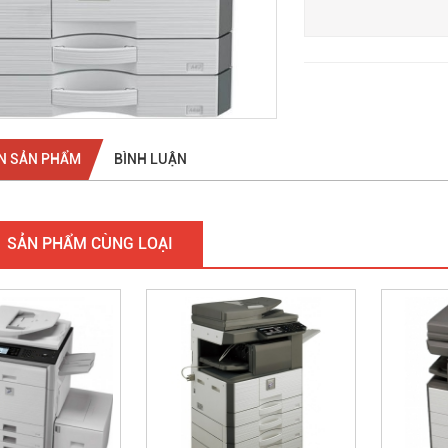
N SẢN PHẨM
BÌNH LUẬN
SẢN PHẨM CÙNG LOẠI