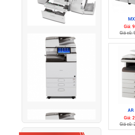
MX
Giá: 
Giá cũ:
Đố bạn biết vì sao
chúng ta không thể
photocopy được tiền
Những chức năng
trên máy photocopy
có thể bạn chưa biết
AR
Top 3 dòng máy
Giá: 
Photocopy đang
Giá cũ:
được ưa chuộng
nhất hiện nay